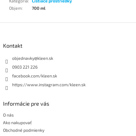
Kategória
:
Čistiace prostriedky
Objem
:
700 ml
Z
á
p
ä
Kontakt
t
i
objednavky
@
kleen.sk
e
0903 221 226
facebook.com/kleen.sk
https://www.instagram.com/kleen.sk
Informácie pre vás
O nás
Ako nakupovať
Obchodné podmienky