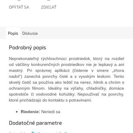
OPÝTAŤ SA
ZDIEĽAŤ
Popis
Diskusia
Podrobný popis
Neprekonateľný rýchloschnúci prostriedok, ktorý na rozdiel
od väčšiny konkurenčných prostriedkov nie je lepkavý a ani
mastný. Pri správnej aplikácii (čistenie v smere „zhora
nadol“) zanechá povrchy čisté a s vysokým leskom. Tento
skvelý čistič sa používa ako leštič na nerez, hliník a chróm s
ochranným filmom. Ideálny na výťahy, chladničky, domáce
spotrebiče či vodovodné kohútiky. Nepoužívať na povrchy,
ktoré prichádzajú do kontaktu s potravinami.
Riedenie:
Neriedi sa
Dodatočné parametre