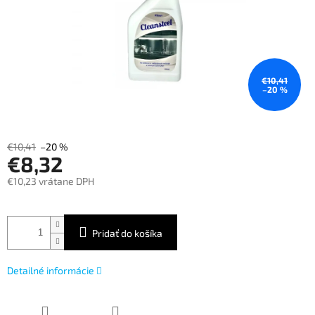
€10,41
–20 %
€10,41
–20 %
€8,32
€10,23 vrátane DPH
Jednotková
cena:
Pridať do košíka
Detailné informácie