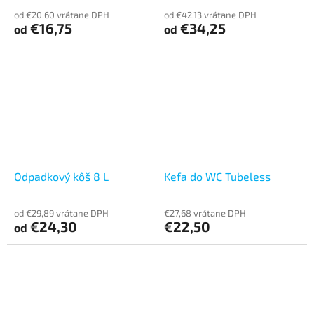
CentrePull
od €20,60 vrátane DPH
od €42,13 vrátane DPH
€16,75
€34,25
od
od
Odpadkový kôš 8 L
Kefa do WC Tubeless
od €29,89 vrátane DPH
€27,68 vrátane DPH
€24,30
€22,50
od