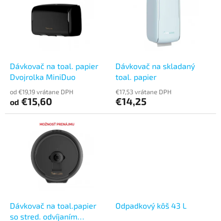
p
i
s
p
r
o
d
Dávkovač na toal. papier
Dávkovač na skladaný
u
Dvojrolka MiniDuo
toal. papier
k
od €19,19 vrátane DPH
€17,53 vrátane DPH
t
€15,60
€14,25
od
o
v
Dávkovač na toal.papier
Odpadkový kôš 43 L
so stred. odvíjaním