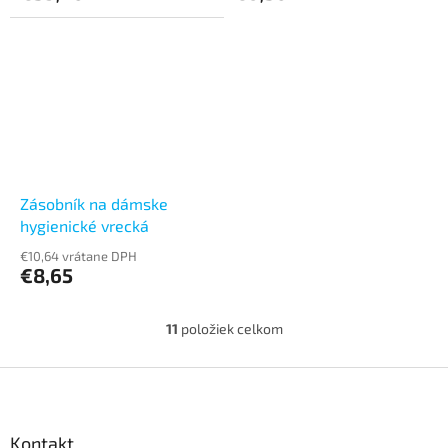
Zásobník na dámske
hygienické vrecká
€10,64 vrátane DPH
€8,65
11
položiek celkom
O
v
l
Z
á
á
d
p
a
ä
Kontakt