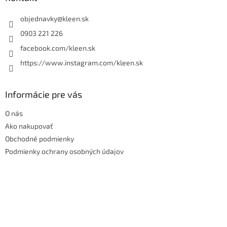
c
t
i
i
objednavky
@
kleen.sk
e
p
e
0903 221 226
r
facebook.com/kleen.sk
v
k
https://www.instagram.com/kleen.sk
y
v
ý
Informácie pre vás
p
i
O nás
s
u
Ako nakupovať
Obchodné podmienky
Podmienky ochrany osobných údajov