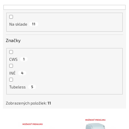
u
k
t
o
Na sklade
11
v
Značky
CWS
1
INÉ
4
Tubeless
5
Zobrazených položiek:
11
V
ý