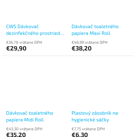
CWS Dávkovač
Dávkovač toaletného
dezinfekčného prostriedku
papiera Maxi Roll
Paradise Seatcleaner
€36,78 vrátane DPH
€46,99 vrátane DPH
€29,90
€38,20
Dávkovač toaletného
Plastový zásobník na
papiera Midi Roll
hygienické sáčky
€43,30 vrátane DPH
€7,75 vrátane DPH
€35,20
€6,30