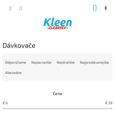
Prejsť
NÁKUP
na
obsah
KOŠÍK
Dávkovače
R
a
Odporúčame
Najlacnejšie
Najdrahšie
Najpredávanejšie
d
e
Abecedne
n
i
e
Cena
p
r
€
6
€
39
o
d