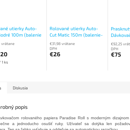
ané utierky Auto-
Rolované utierky Auto-
Prasknut
odré 100m (balenie
Cut Matic 150m (balenie-
Dávkovač
6ks)
Paradise
 vrátane
€31,98 vrátane
€92,25 vrá
DPH
DPH
,20
€26
€75
ková
 1 ks
s
Diskusia
robný popis
vkovačom rolovaného papiera Paradise Roll s moderným dizajnom
ečne a jednoducho osušiť ruky. Užívateľ sa dotýka len požadov
era. Ten sa ľahko vyťahuje a oddeľuje sa automatickou rezačkou.