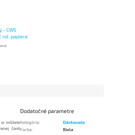
ý - CWS
 rol. papiera
 Paperroll
tane
Dodatočné parametre
Kategória
:
Dávkovače
 si môžete
anej časti
Farba
:
Biela