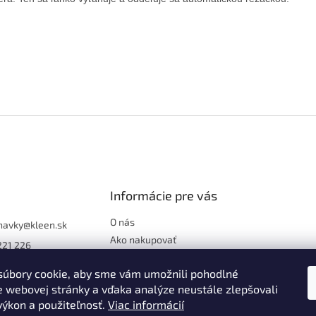
Informácie pre vás
O nás
navky
@
kleen.sk
Ako nakupovať
221 226
Obchodné podmienky
ook.com/kleen.sk
úbory cookie, aby sme vám umožnili pohodlné
Podmienky ochrany
://www.instagra
osobných údajov
e webovej stránky a vďaka analýze neustále zlepšovali
/kleen.sk
 výkon a použiteľnosť.
Viac informácií