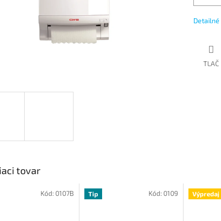
Detailné
TLAČ
iaci tovar
Kód:
0107B
Kód:
0109
Tip
Výpredaj