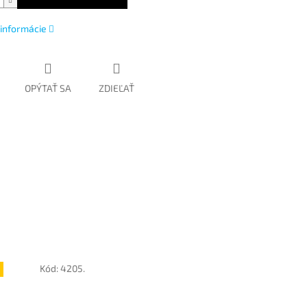
 informácie
OPÝTAŤ SA
ZDIEĽAŤ
Kód:
4205.