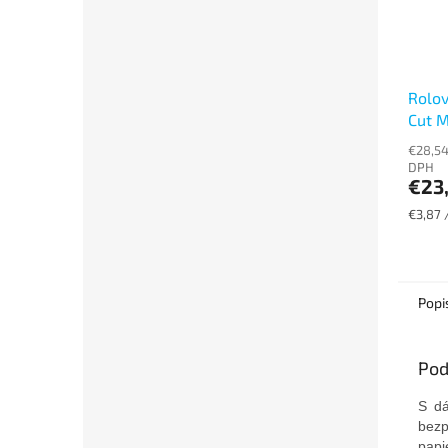
Rolov
Cut M
6ks)
€28,54
DPH
€23
Jednot
€3,87 /
cena:
Popi
Pod
S dá
bezp
papi