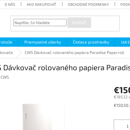
O NÁS
AKO NAKUPOVAŤ
OBCHODNÉ PODMIENKY
PODM
HĽADAŤ
 rohože
Priemyselné utierky
Čistiace prostriedky
Udrž
kovače
CWS Dávkovač rolovaného papiera Paradise Paperroll
 Dávkovač rolovaného papiera Paradis
:
CWS
€15
€185,12 
Jednotk
€150,50 /
cena: