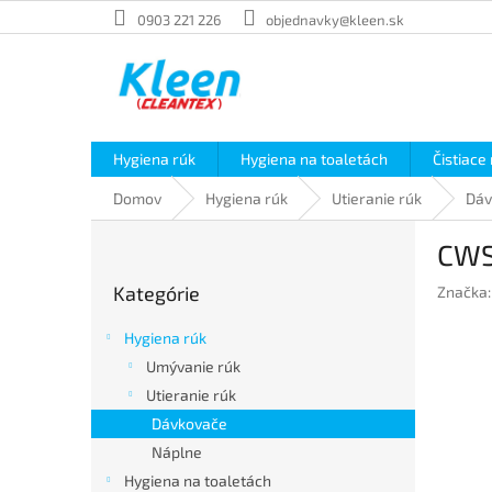
Prejsť
0903 221 226
objednavky@kleen.sk
na
obsah
Hygiena rúk
Hygiena na toaletách
Čistiace
Domov
Hygiena rúk
Utieranie rúk
Dáv
B
CWS
o
Preskočiť
č
Kategórie
Značka
kategórie
n
ý
Hygiena rúk
p
Umývanie rúk
a
Utieranie rúk
n
e
Dávkovače
l
Náplne
Hygiena na toaletách