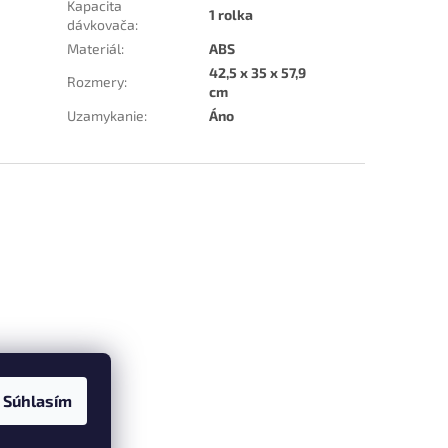
Kapacita
1 rolka
dávkovača
:
Materiál
:
ABS
42,5 x 35 x 57,9
Rozmery
:
cm
Uzamykanie
:
Áno
Súhlasím