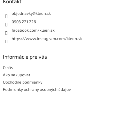
ä
Kontakt
t
i
objednavky
@
kleen.sk
e
0903 221 226
facebook.com/kleen.sk
https://www.instagram.com/kleen.sk
Informácie pre vás
O nás
Ako nakupovať
Obchodné podmienky
Podmienky ochrany osobných údajov