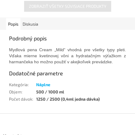
ZOBRAZIŤ VŠETKY SÚVISIACE PRODUKTY
Popis
Diskusia
Podrobný popis
Mydlová pena Cream „Mild“ vhodná pre všetky typy pleti.
Vďaka mierne kvetinovej vôni a hydratačným výťažkom z
harmančeka ho možno použiť v akejkoľvek prevádzke.
Dodatočné parametre
Kategória
:
Náplne
Objem
:
500 / 1000 ml
Počet dávok
:
1250 / 2500 (0,4ml jedna dávka)
Z
á
p