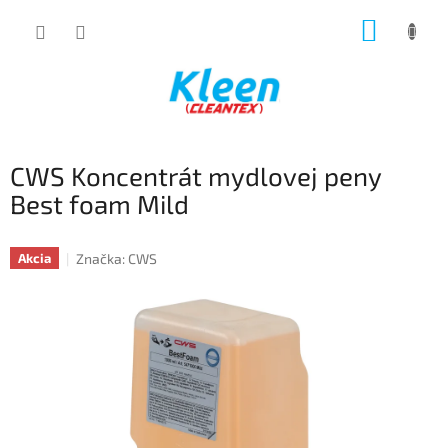
Prejsť
NÁKUP
na
obsah
KOŠÍK
CWS Koncentrát mydlovej peny
Best foam Mild
Značka:
CWS
Akcia