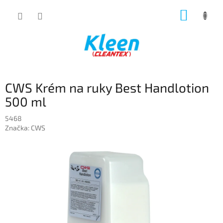
Prejsť
NÁKUP
na
obsah
KOŠÍK
CWS Krém na ruky Best Handlotion
500 ml
5468
Značka:
CWS