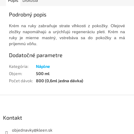
Popis
Diskusia
Podrobný popis
Krém na ruky zabraňuje strate vlhkosti z pokožky. Olejové
zložky napomáhajú a urýchľujú regeneráciu pleti. Krém na
ruky je mierne mastný, vstrebáva sa do pokožky a má
príjemnú vôňu.
Dodatočné parametre
Kategória
:
Náplne
Objem
:
500 ml
Počet dávok
:
800 (0,6ml jedna dávka)
Z
á
p
ä
Kontakt
t
i
objednavky
@
kleen.sk