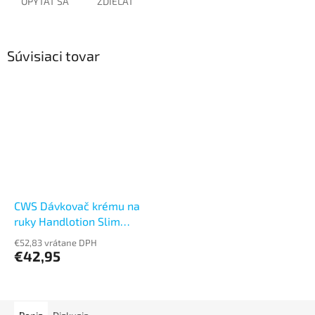
OPÝTAŤ SA
ZDIEĽAŤ
Súvisiaci tovar
CWS Dávkovač krému na
ruky Handlotion Slim
500ml
€52,83 vrátane DPH
€42,95