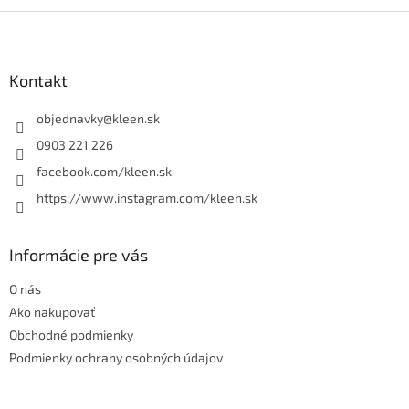
Z
á
p
ä
Kontakt
t
i
objednavky
@
kleen.sk
e
0903 221 226
facebook.com/kleen.sk
https://www.instagram.com/kleen.sk
Informácie pre vás
O nás
Ako nakupovať
Obchodné podmienky
Podmienky ochrany osobných údajov