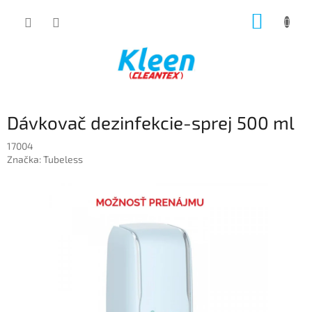
Prejsť
NÁKUP
na
obsah
KOŠÍK
Dávkovač dezinfekcie-sprej 500 ml
17004
Značka:
Tubeless