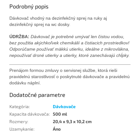
Podrobný popis
Dávkovač vhodný na dezinfekčný sprej na ruky aj
dezinfekčný sprej na wc dosky.
ÚDRŽBA:
Dávkovač je potrebné umývať len čistou vodou,
bez použitia akýchkoľvek chemikálií a čistiacich prostriedkov!
Odporúčame používať mäkkú utierku, ideálne z mikrovlákna,
nepoužívať drsné utierky a utierky, ktoré zanechávajú chĺpky.
Prenájom formou zmluvy o servisnej službe, ktorá rieši
pravidelnú starostlivosť o poskytnuté dávkovače a pravidelnú
dodávku náplní.
Dodatočné parametre
Kategória
:
Dávkovače
Kapacita dávkovača
:
500 ml
Rozmery
:
20,4 x 9,3 x 10,2 cm
Uzamykanie
:
Áno