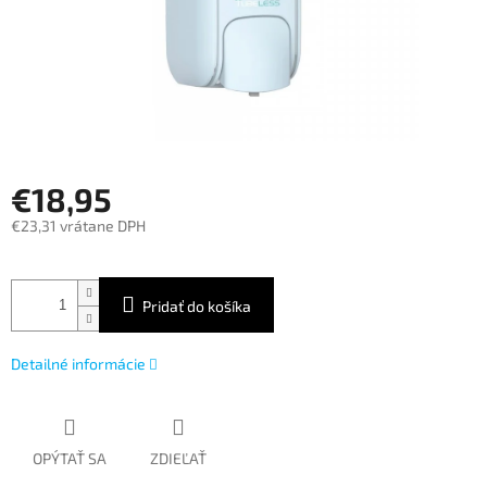
€18,95
€23,31 vrátane DPH
Jednotková
cena:
Pridať do košíka
Detailné informácie
OPÝTAŤ SA
ZDIEĽAŤ