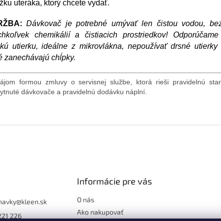
ĺžku uteráka, ktorý chcete vydať.
RŽBA:
Dávkovač je potrebné umývať len čistou vodou, bez
chkoľvek chemikálií a čistiacich prostriedkov! Odporúčame
ú utierku, ideálne z mikrovlákna, nepoužívať drsné utierky 
é zanechávajú chĺpky.
ájom formou zmluvy o servisnej službe, ktorá rieši pravidelnú star
ytnuté dávkovače a pravidelnú dodávku náplní.
Informácie pre vás
O nás
navky
@
kleen.sk
Ako nakupovať
221 226