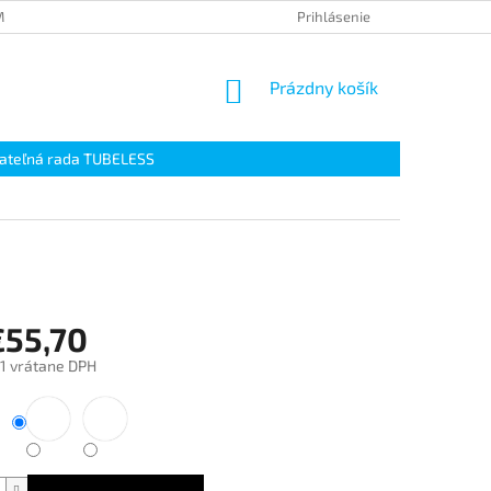
IENKY OCHRANY OSOBNÝCH ÚDAJOV
Prihlásenie
NÁKUPNÝ
Prázdny košík
KOŠÍK
ateľná rada TUBELESS
€55,70
1
vrátane DPH
ová