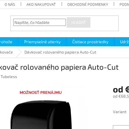
O NÁS
AKO NAKUPOVAŤ
OBCHODNÉ PODMIENKY
PODM
HĽADAŤ
 rohože
Priemyselné utierky
Čistiace prostriedky
Udrž
kovače
Dávkovač rolovaného papiera Auto-Cut
kovač rolovaného papiera Auto-Cut
:
Tubeless
od
od
€68,5
Jednotk
cena:
Variant