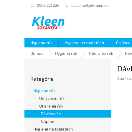
Prejsť
0903 221 226
objednavky@kleen.sk
na
obsah
Hygiena rúk
Hygiena na toaletách
Čistiace
Domov
Hygiena rúk
Utieranie rúk
Dáv
B
Dáv
o
Preskočiť
č
Kategórie
Značka
kategórie
n
ý
Hygiena rúk
p
Umývanie rúk
a
Utieranie rúk
n
e
Dávkovače
l
Náplne
Hygiena na toaletách