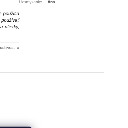
Uzamykanie
:
Áno
 použitia
 používať
a utierky,
ostlivosť o