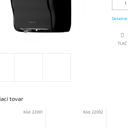
Detailné
TLAČ
iaci tovar
Kód:
22001
Kód:
22002