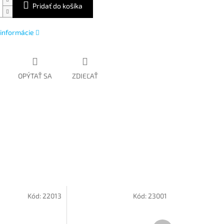
Pridať do košíka
 informácie
OPÝTAŤ SA
ZDIEĽAŤ
Kód:
22013
Kód:
23001
Ďalší