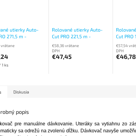
ané utierky Auto-
Rolované utierky Auto-
Rolované
RO 271,5 m -
Cut PRO 221,5 m -
Cut PRO 1
rstvové
dvojvrstvové
trojvrstv
 vrátane
€58,36 vrátane
€57,54 vrá
DPH
DPH
,24
€47,45
€46,78
ková
 1 ks
s
Diskusia
robný popis
kovač pre manuálne dávkovanie. Uteráky sa vytiahnu zo zá
omaticky sa odrežú na zvolenú dĺžku. Dávkovač navyše umožňu