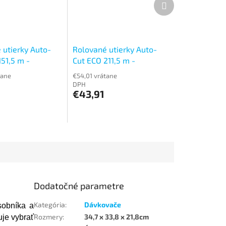
produkt
 utierky Auto-
Rolované utierky Auto-
51,5 m -
Cut ECO 211,5 m -
ové
dvojvrstvové
tane
€54,01 vrátane
DPH
€43,91
Dodatočné parametre
Kategória
:
Dávkovače
sobníka a
Rozmery
:
34,7 x 33,8 x 21,8cm
je vybrať