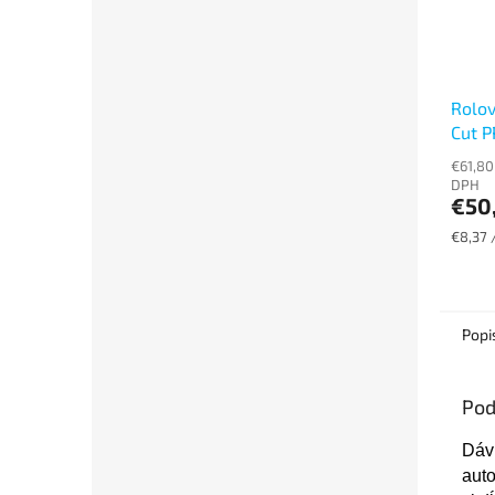
Rolov
Cut P
dvojv
€61,80
DPH
€50
Jednot
€8,37 /
cena:
Popi
Pod
Dáv
aut