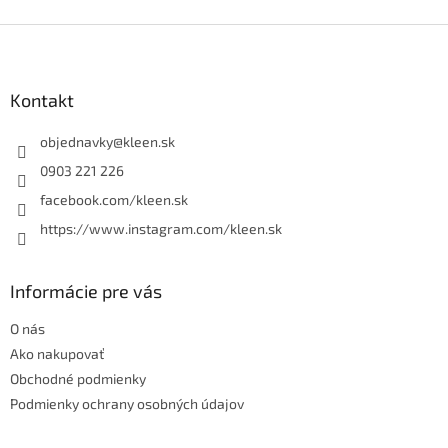
Z
á
p
ä
Kontakt
t
i
objednavky
@
kleen.sk
e
0903 221 226
facebook.com/kleen.sk
https://www.instagram.com/kleen.sk
Informácie pre vás
O nás
Ako nakupovať
Obchodné podmienky
Podmienky ochrany osobných údajov