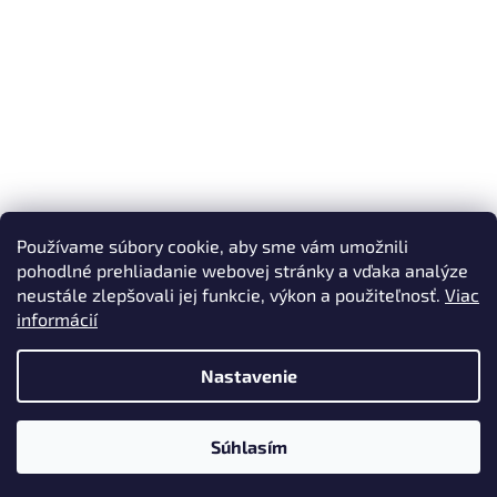
Používame súbory cookie, aby sme vám umožnili
pohodlné prehliadanie webovej stránky a vďaka analýze
neustále zlepšovali jej funkcie, výkon a použiteľnosť.
Viac
informácií
Nastavenie
Vytvoril Shoptet
Súhlasím
Copyright 2026
Kleen s.r.o.
. Všetky práva vyhradené.