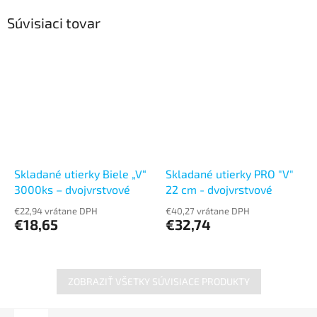
Súvisiaci tovar
Skladané utierky Biele „V“
Skladané utierky PRO "V"
3000ks – dvojvrstvové
22 cm - dvojvrstvové
€22,94 vrátane DPH
€40,27 vrátane DPH
€18,65
€32,74
ZOBRAZIŤ VŠETKY SÚVISIACE PRODUKTY