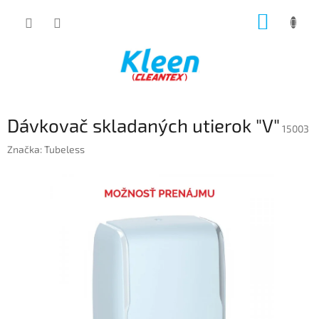
Prejsť
NÁKUP
na
obsah
KOŠÍK
Dávkovač skladaných utierok "V"
15003
Značka:
Tubeless