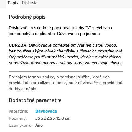
Popis
Diskusia
Podrobný popis
Dávkovač na skladané papierové utierky "V" s rýchlym a
jednoduchým dopĺňaním. Dávkovanie po jednom.
ÚDRŽBA:
Dávkovač je potrebné umývať len čistou vodou,
bez použitia akýchkoľvek chemikálií a čistiacich prostriedkov!
Odporúčame používať mäkkú utierku, ideálne z mikrovlákna,
nepoužívať drsné utierky a utierky, ktoré zanechávajú chĺpky.
Prenájom formou zmluvy o servisnej službe, ktorá rieši
pravidelnú starostlivosť o poskytnuté dávkovače a pravidelnú
dodávku náplní.
Dodatočné parametre
Kategória
:
Dávkovače
Rozmery
:
35 x 32,5 x 15,8 cm
Uzamykanie
:
Áno