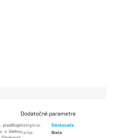
Dodatočné parametre
Kategória
:
Dávkovače
k predlžuje
u s bielou
Farba
:
Biela
. Dávkovač