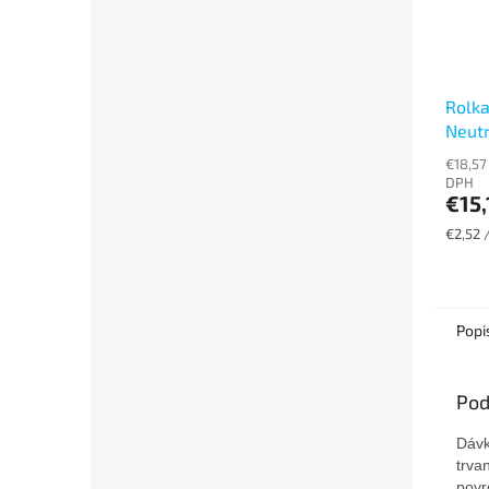
Rolka
Neutr
dvojv
€18,57
6ks)
DPH
€15,
Jednot
€2,52 /
cena:
Popi
Pod
Dávk
trva
povr