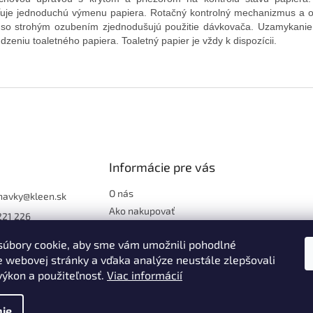
ťuje jednoduchú výmenu papiera. Rotačný kontrolný mechanizmus a o
a so strohým ozubením zjednodušujú použitie dávkovača. Uzamykanie
dzeniu toaletného papiera. Toaletný papier je vždy k dispozícii.
Informácie pre vás
O nás
navky
@
kleen.sk
Ako nakupovať
221 226
Obchodné podmienky
ook.com/kleen.sk
úbory cookie, aby sme vám umožnili pohodlné
Podmienky ochrany
://www.instagra
osobných údajov
e webovej stránky a vďaka analýze neustále zlepšovali
/kleen.sk
 výkon a použiteľnosť.
Viac informácií
ie