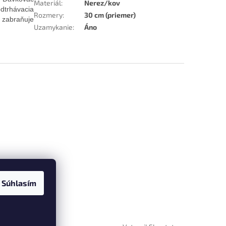
Materiál
:
Nerez/kov
dtrhávacia
Rozmery
:
30 cm (priemer)
 zabraňuje
Uzamykanie
:
Áno
Súhlasím