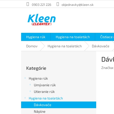
Prejsť
0903 221 226
objednavky@kleen.sk
na
obsah
Hygiena rúk
Hygiena na toaletách
Čistiace
Domov
Hygiena na toaletách
Dávkovače
B
Dávk
o
Preskočiť
č
Kategórie
Značka
kategórie
n
ý
Hygiena rúk
p
Umývanie rúk
a
Utieranie rúk
n
e
Hygiena na toaletách
l
Dávkovače
Náplne