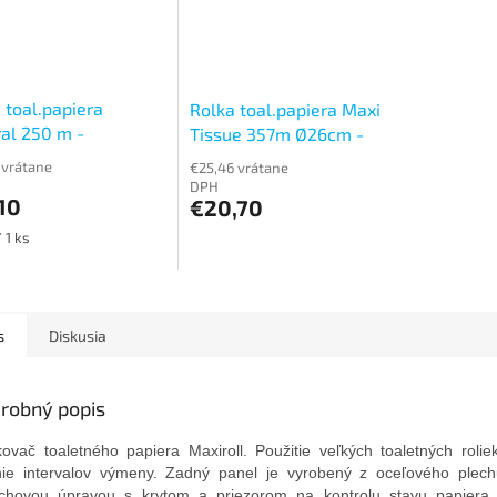
 toal.papiera
Rolka toal.papiera Maxi
al 250 m -
Tissue 357m Ø26cm -
rstvová (balenie
dvojvrstvová (balenie 6ks)
 vrátane
€25,46 vrátane
DPH
10
€20,70
ková
 1 ks
s
Diskusia
robný popis
ovač toaletného papiera Maxiroll. Použitie veľkých toaletných rolie
nie intervalov výmeny. Zadný panel je vyrobený z oceľového plech
chovou úpravou s krytom a priezorom na kontrolu stavu papiera