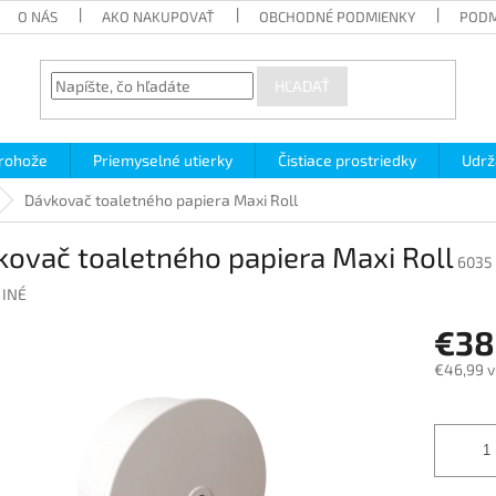
O NÁS
AKO NAKUPOVAŤ
OBCHODNÉ PODMIENKY
PODM
HĽADAŤ
 rohože
Priemyselné utierky
Čistiace prostriedky
Udrž
Dávkovač toaletného papiera Maxi Roll
ovač toaletného papiera Maxi Roll
6035
:
INÉ
€38
€46,99 v
Jednotk
cena: