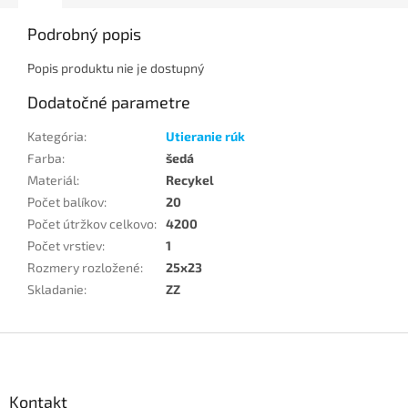
Podrobný popis
Popis produktu nie je dostupný
Dodatočné parametre
Kategória
:
Utieranie rúk
Farba
:
šedá
Materiál
:
Recykel
Počet balíkov
:
20
Počet útržkov celkovo
:
4200
Počet vrstiev
:
1
Rozmery rozložené
:
25x23
Skladanie
:
ZZ
Z
á
p
ä
Kontakt