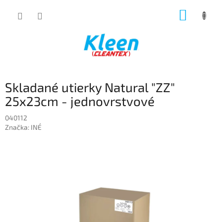
Prejsť
NÁKUP
na
obsah
KOŠÍK
Skladané utierky Natural "ZZ"
25x23cm - jednovrstvové
040112
Značka:
INÉ