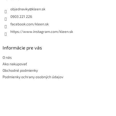
t
i
objednavky
@
kleen.sk
e
0903 221 226
facebook.com/kleen.sk
https://www.instagram.com/kleen.sk
Informácie pre vás
O nás
Ako nakupovať
Obchodné podmienky
Podmienky ochrany osobných údajov