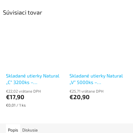
Súvisiaci tovar
Skladané utierky Natural
Skladané utierky Natural
„C“ 3200ks –
„V“ 5000ks –
jednovrstvové
jednovrstvové
€22,02 vrátane DPH
€25,71 vrátane DPH
€17,90
€20,90
Jednotková
€0,01 / 1 ks
cena:
Popis
Diskusia