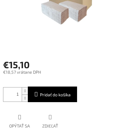
€15,10
€18,57 vrátane DPH
Jednotková
cena:
Pridať do košíka
OPÝTAŤ SA
ZDIEĽAŤ