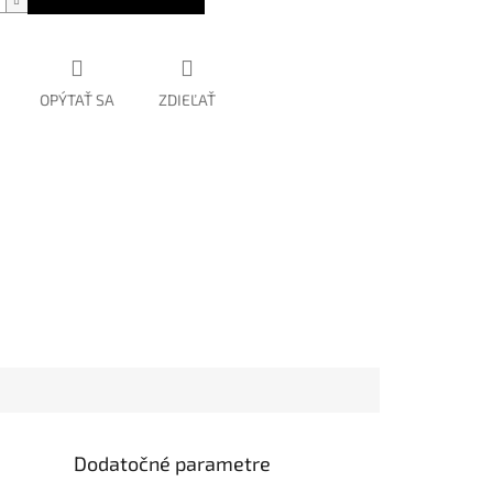
OPÝTAŤ SA
ZDIEĽAŤ
Dodatočné parametre