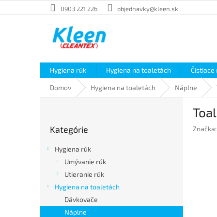
Prejsť
0903 221 226
objednavky@kleen.sk
na
obsah
Hygiena rúk
Hygiena na toaletách
Čistiace
Domov
Hygiena na toaletách
Náplne
B
Toal
o
Preskočiť
č
Kategórie
Značka
kategórie
n
ý
Hygiena rúk
p
Umývanie rúk
a
Utieranie rúk
n
e
Hygiena na toaletách
l
Dávkovače
Náplne