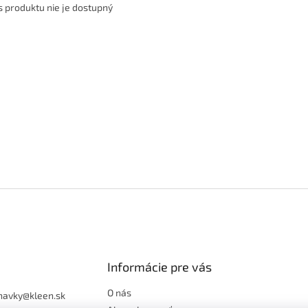
s produktu nie je dostupný
Informácie pre vás
O nás
navky
@
kleen.sk