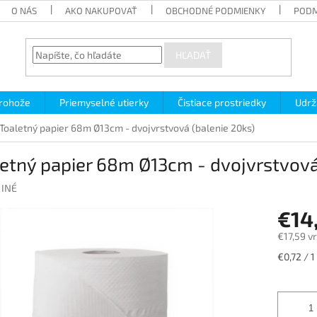
O NÁS
AKO NAKUPOVAŤ
OBCHODNÉ PODMIENKY
PODM
HĽADAŤ
 rohože
Priemyselné utierky
Čistiace prostriedky
Udrž
Toaletný papier 68m Ø13cm - dvojvrstvová (balenie 20ks)
etný papier 68m Ø13cm - dvojvrstvová
:
INÉ
€14
€17,59 v
Jednotk
€0,72 / 1
cena: