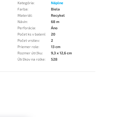
Kategória
:
Náplne
Farba
:
Biela
Materiál
:
Recykel
Návin
:
68 m
Perforácia
:
Áno
Počet ks v balení
:
20
Počet vrstiev
:
2
Priemer role
:
13 cm
Rozmer útržku
:
9,3 x 12,6 cm
Útržkov na rolke
:
528