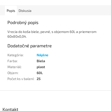
Popis
Diskusia
Podrobný popis
Vrecia do koša biele, pevné, s objemom 60L a priemerom
60x80x0,04.
Dodatočné parametre
Kategória
:
Náplne
Farba
:
Biela
Materiál
:
plast
Objem
:
60L
Počet ks v balení
:
25
Z
á
p
ä
Kontakt