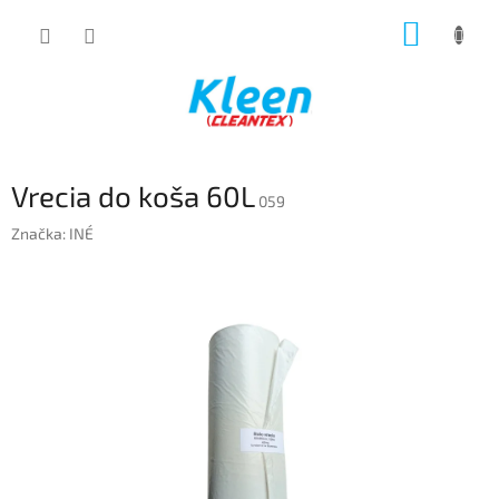
Prejsť
NÁKUP
na
obsah
KOŠÍK
Vrecia do koša 60L
059
Značka:
INÉ