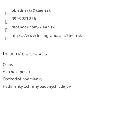
t
i
objednavky
@
kleen.sk
e
0903 221 226
facebook.com/kleen.sk
https://www.instagram.com/kleen.sk
Informácie pre vás
O nás
Ako nakupovať
Obchodné podmienky
Podmienky ochrany osobných údajov