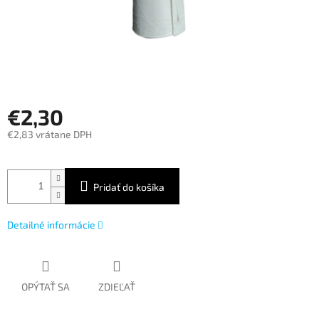
€2,30
€2,83 vrátane DPH
Jednotková
cena:
Pridať do košíka
Detailné informácie
OPÝTAŤ SA
ZDIEĽAŤ